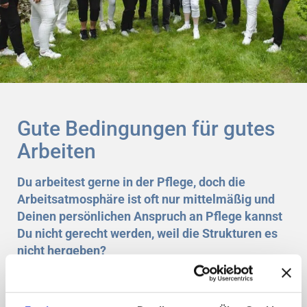
Gute Bedingungen für gutes
Arbeiten
Du arbeitest gerne in der Pflege, doch die
Arbeitsatmosphäre ist oft nur mittelmäßig und
Deinen persönlichen Anspruch an Pflege kannst
Du nicht gerecht werden, weil die Strukturen es
nicht hergeben?
Die Problematik und ihre
Ursachen kennen wir. Deshalb