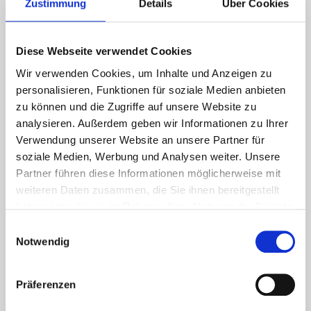
Zustimmung
Details
Über Cookies
machen wir es anders!
Wir leben hier ein herzliches Miteinander
, halten
Diese Webseite verwendet Cookies
zusammen und unterstützen uns gegenseitig.
Wir verwenden Cookies, um Inhalte und Anzeigen zu
Bei uns zählen die Stärken
, die jede*r Einzelne
personalisieren, Funktionen für soziale Medien anbieten
mitbringt. Denn einzelne Schwächen werden durch
zu können und die Zugriffe auf unsere Website zu
das Team ausgeglichen und dazulernen lässt sich im
analysieren. Außerdem geben wir Informationen zu Ihrer
Team auch gut.
Verwendung unserer Website an unsere Partner für
Gegenseitige Wertschätzung
wird hier offen
soziale Medien, Werbung und Analysen weiter. Unsere
kommuniziert und ist (zum Glück) ein Teil unserer
Partner führen diese Informationen möglicherweise mit
weiteren Daten zusammen, die Sie ihnen bereitgestellt
Teamkultur.
haben oder die sie im Rahmen Ihrer Nutzung der Dienste
Gute Pflege
kann keiner alleine leisten.
Das geht nur,
gesammelt haben.
Einwilligungsauswahl
wenn dieses Ziel gemeinsam verfolgt wird.
Dass es
Notwendig
bei uns so ist, macht uns sehr stolz!
Wir als Arbeitgeber
Präferenzen