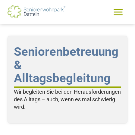
Zum
content
Facebook
Instagram
Main
Inhalt
springen
Menu
Seniorenbetreuung
&
Alltagsbegleitung
Wir begleiten Sie bei den Herausforderungen
des Alltags – auch, wenn es mal schwierig
wird.