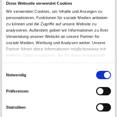
So ist es z. B. für Menschen mit Demenz eine
Diese Webseite verwendet Cookies
Herausforderung einen Termin beim Hausarzt zu
Wir verwenden Cookies, um Inhalte und Anzeigen zu
vereinbaren und diesen letztlich auch
personalisieren, Funktionen für soziale Medien anbieten
wahrzunehmen.
zu können und die Zugriffe auf unsere Website zu
analysieren. Außerdem geben wir Informationen zu Ihrer
Auch Einkäufe, Besuche in der Innenstadt oder
Verwendung unserer Website an unsere Partner für
Ausflüge, die früher eigenständig und gerne
soziale Medien, Werbung und Analysen weiter. Unsere
gemacht wurden, werden zur Herausforderung.
Partner führen diese Informationen möglicherweise mit
weiteren Daten zusammen, die Sie ihnen bereitgestellt
Die eigene Mobilität, die Fähigkeit sich zu
haben oder die sie im Rahmen Ihrer Nutzung der Dienste
orientieren oder andere Einschränkungen lassen
gesammelt haben.
Einwilligungsauswahl
Termine und Ausflüge zu einer Aufgabe werden,
Notwendig
die größere Anstrengungen verursachen, als dass
sie Erleichterung und Vergnügen mit sich bringen.
Präferenzen
Statistiken