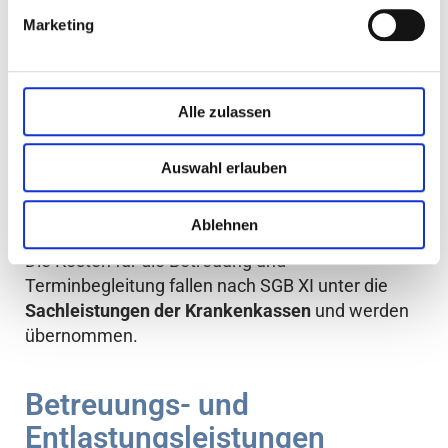
Wir unterstützen Sie in Ihrer
Marketing
Selbstbestimmtheit und
Eigenständigkeit.
Alle zulassen
Auswahl erlauben
Kosten für die
Seniorenbetreuung
Ablehnen
Die Kosten für die Betreuung und
Terminbegleitung fallen nach SGB XI unter die
Sachleistungen der Krankenkassen
und werden
übernommen.
Betreuungs- und
Entlastungsleistungen