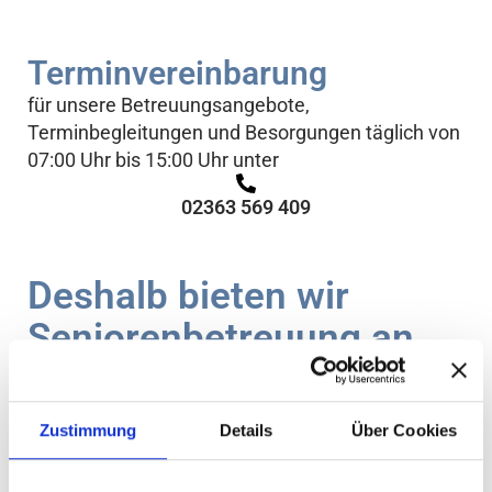
Terminvereinbarung
für unsere Betreuungsangebote,
Terminbegleitungen und Besorgungen täglich von
07:00 Uhr bis 15:00 Uhr unter
02363 569 409
Deshalb bieten wir
Seniorenbetreuung an
Mit dem Alter und den damit einhergehenden
körperlichen Einschränkungen entstehen –
mitunter plötzlich – Hürden, die zuvor nicht da
Zustimmung
Details
Über Cookies
waren.