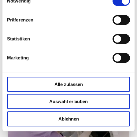
Notwendig
Präferenzen
Statistiken
Betreuung »
Marketing
Wissenswertes zu unserer Seniorenbetreuung
und Alltagsbegleitung.
Alle zulassen
Mehr erfahren »
Auswahl erlauben
Ablehnen