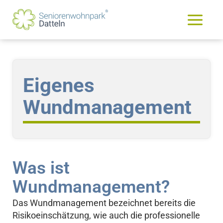
Zum
content
Facebook
Instagram
Main
Inhalt
springen
Menu
Eigenes
Wundmanagement
Was ist
Wundmanagement?
Das Wundmanagement bezeichnet bereits die
Risikoeinschätzung, wie auch die professionelle