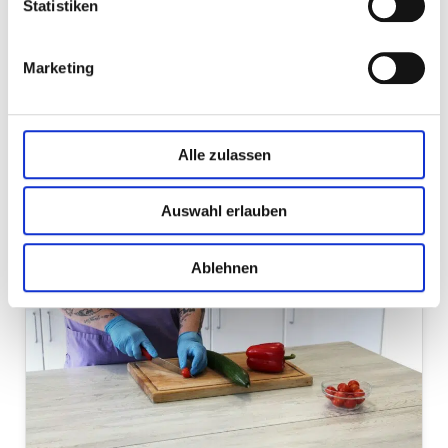
Statistiken
Hauswirtschaft »
Marketing
Übersicht zu unseren hauswirtschaftlichen
Versorgungsleistungen.
Alle zulassen
Mehr erfahren »
Auswahl erlauben
Ablehnen